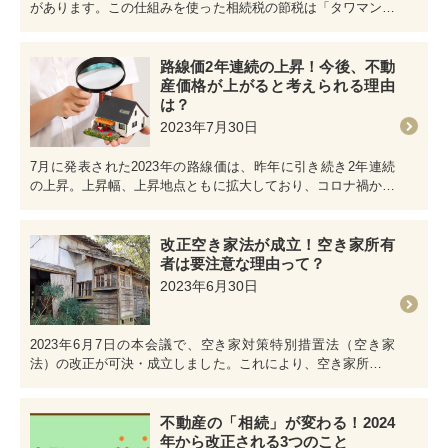
があります。この仕組みを使った相続税の節税は「タワマン節
税」と呼ばれています。 …
路線価2年連続の上昇！今後、不動
産価格が上がると考えられる理由
は？
2023年7月30日
7月に発表された2023年の路線価は、昨年に引き続き2年連続
の上昇。上昇幅、上昇地点ともに拡大しており、コロナ禍から
回復を顕著に表してい…
改正空き家法が成立！空き家所有
者は要注意な理由って？
2023年6月30日
2023年6月7日の本会議で、空き家対策特別措置法（空き家
法）の改正が可決・成立しました。これにより、空き家所有者
には、これまで以上の徹…
不動産の「相続」が変わる！2024
年から改正される3つのこと