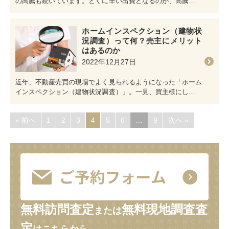
の高騰も続いています。とくに辛い出費となるのが、高騰した
電気代。東京電力によれば…
ホームインスペクション（建物状
況調査）って何？売主にメリット
はあるのか
2022年12月27日
近年、不動産売買の現場でよく見られるようになった「ホーム
インスペクション（建物状況調査）」。一見、買主様にしかメ
リットのない検査にも思え…
« 前へ
1
2
3
4
5
6
…
9
次へ »
無料訪問査定
無料現地調査査
または
定