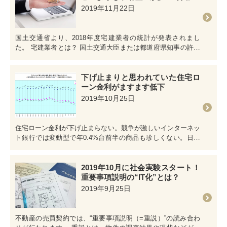
2019年11月22日
国土交通省より、2018年度宅建業者の統計が発表されまし
た。 宅建業者とは？ 国土交通大臣または都道府県知事の許可
を得て、不動産売買や賃…
下げ止まりと思われていた住宅ロ
ーン金利がますます低下
2019年10月25日
住宅ローン金利が下げ止まらない。競争が激しいインターネッ
ト銀行では変動型で年0.4%台前半の商品も珍しくない。日経
新聞 住宅ローン金利が…
2019年10月に社会実験スタート！
重要事項説明の“IT化”とは？
2019年9月25日
不動産の売買契約では、“重要事項説明（=重説）”の読み合わ