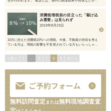
せが行われます。 重説とは、物件の調査結果や現状などが事
細かに記された、まさに…
消費税増税前の目立った「駆け込
み需要」は見られず
2019年8月23日
10月に控えた消費税10%への増税。今後、不動産の売却を考え
ている方は、増税の影響を不安視されている方もいらっしゃる
のではないでしょうか…
« 前へ
1
…
6
7
8
9
次へ »
無料訪問査定
無料現地調査査
または
定