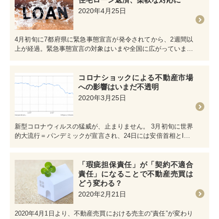
2020年4月25日
4月初旬に7都府県に緊急事態宣言が発令されてから、2週間以
上が経過。緊急事態宣言の対象はいまや全国に広がっています
が、いまだ多くの新規感…
コロナショックによる不動産市場
への影響はいまだ不透明
2020年3月25日
新型コロナウィルスの猛威が、止まりません。 3月初旬に世界
的大流行＝パンデミックが宣言され、24日には安倍首相とIOC
の共同声明により、…
「瑕疵担保責任」が「契約不適合
責任」になることで不動産売買は
どう変わる？
2020年2月21日
2020年4月1日より、不動産売買における売主の“責任”が変わり