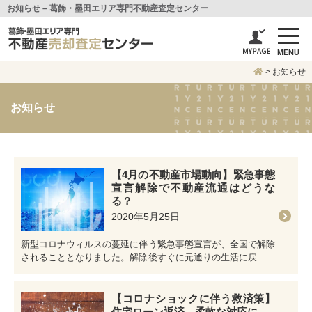
お知らせ – 葛飾・墨田エリア専門不動産査定センター
MENU
>
お知らせ
お知らせ
【4月の不動産市場動向】緊急事態
宣言解除で不動産流通はどうな
る？
2020年5月25日
新型コロナウィルスの蔓延に伴う緊急事態宣言が、全国で解除
されることとなりました。解除後すぐに元通りの生活に戻るわ
けではないでしょうが、期…
【コロナショックに伴う救済策】
住宅ローン返済、柔軟な対応に